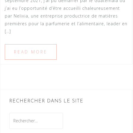
septembre 2021, j’ai pu démarrer par le Guatemala où
j’ai eu l’opportunité d’être accueilli chaleureusement
par Nelixia, une entreprise productrice de matières
premières pour la parfumerie et l’alimentaire, leader en
[…]
READ MORE
RECHERCHER DANS LE SITE
Rechercher :