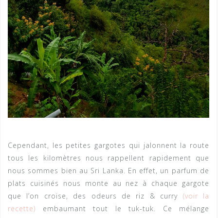
Cependant, les petites gargotes qui jalonnent la route
tous les kilomètres nous rappellent rapidement que
nous sommes bien au Sri Lanka. En effet, un parfum de
plats cuisinés nous monte au nez à chaque gargote
que l’on croise, des odeurs de riz & curry
(voir la
recette)
embaumant tout le tuk-tuk. Ce mélange