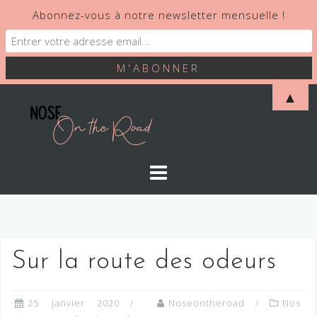
Abonnez-vous à notre newsletter mensuelle !
Skip
▲
to
content
Sur la route des odeurs
25 janvier 2020
Noseontheroad
Nos