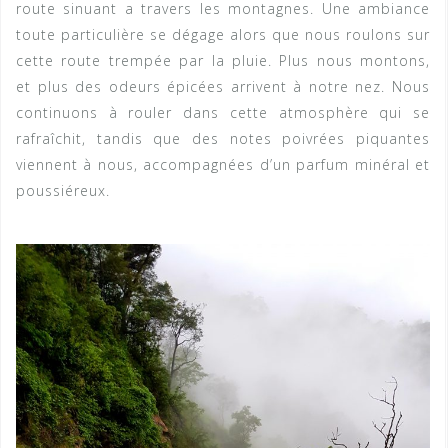
route sinuant a travers les montagnes. Une ambiance
toute particulière se dégage alors que nous roulons sur
cette route trempée par la pluie. Plus nous montons,
et plus des odeurs épicées arrivent à notre nez. Nous
continuons à rouler dans cette atmosphère qui se
rafraîchit, tandis que des notes poivrées piquantes
viennent à nous, accompagnées d’un parfum minéral et
poussiéreux.