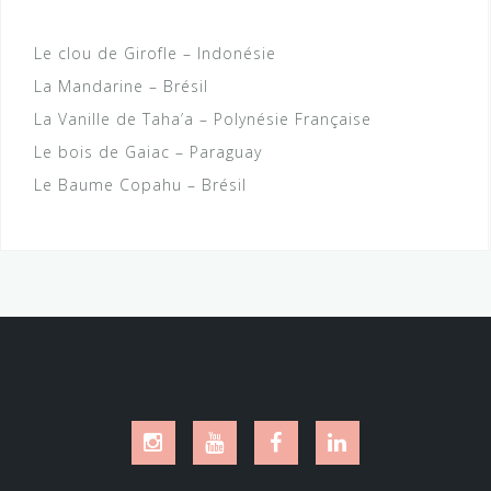
Le clou de Girofle – Indonésie
La Mandarine – Brésil
La Vanille de Taha’a – Polynésie Française
Le bois de Gaiac – Paraguay
Le Baume Copahu – Brésil
Instagram
Youtube
Facebook
LinkedIn