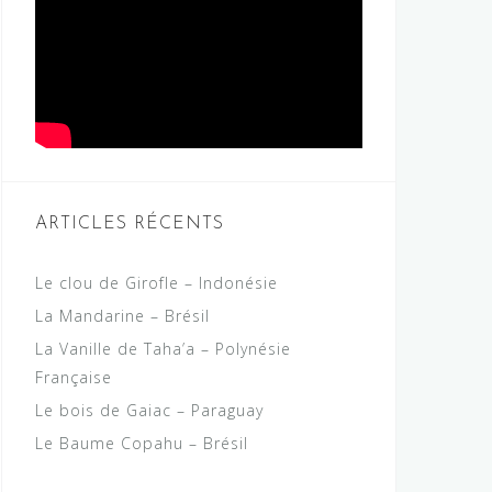
ARTICLES RÉCENTS
Le clou de Girofle – Indonésie
La Mandarine – Brésil
La Vanille de Taha’a – Polynésie
Française
Le bois de Gaiac – Paraguay
Le Baume Copahu – Brésil