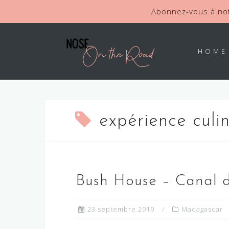
Abonnez-vous à not
Skip
to
HOME
content
expérience culin
Bush House – Canal 
23 septembre 2019
Madagascar